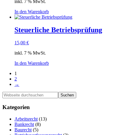
inkl. 7 % MwSt.
In den Warenkorb
Steuerliche Betriebsprüfung
15,00
€
inkl. 7 % MwSt.
In den Warenkorb
1
2
→
Haupt-
Webseite
durchsuchen
Sidebar
Kategorien
Arbeitsrecht
(13)
Bankrecht
(8)
Baurecht
(5)