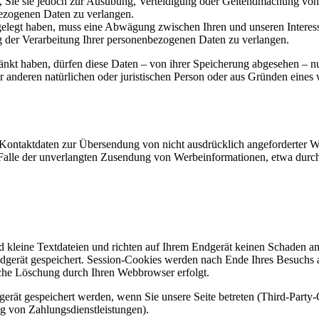
Sie sie jedoch zur Ausübung, Verteidigung oder Geltendmachung von R
ezogenen Daten zu verlangen.
legt haben, muss eine Abwägung zwischen Ihren und unseren Interess
g der Verarbeitung Ihrer personenbezogenen Daten zu verlangen.
änkt haben, dürfen diese Daten – von ihrer Speicherung abgesehen – n
anderen natürlichen oder juristischen Person oder aus Gründen eines w
Kontaktdaten zur Übersendung von nicht ausdrücklich angeforderter W
 im Falle der unverlangten Zusendung von Werbeinformationen, etwa dur
d kleine Textdateien und richten auf Ihrem Endgerät keinen Schaden a
dgerät gespeichert. Session-Cookies werden nach Ende Ihres Besuchs 
ische Löschung durch Ihren Webbrowser erfolgt.
rät gespeichert werden, wenn Sie unsere Seite betreten (Third-Party
g von Zahlungsdienstleistungen).