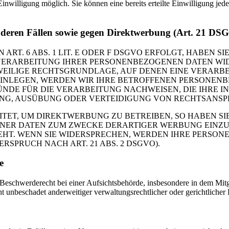
inwilligung möglich. Sie können eine bereits erteilte Einwilligung jed
nderen Fällen sowie gegen Direktwerbung (Art. 21 DS
. 6 ABS. 1 LIT. E ODER F DSGVO ERFOLGT, HABEN SIE
VERARBEITUNG IHRER PERSONENBEZOGENEN DATEN WIDE
EWEILIGE RECHTSGRUNDLAGE, AUF DENEN EINE VERARBE
NLEGEN, WERDEN WIR IHRE BETROFFENEN PERSONENBE
DE FÜR DIE VERARBEITUNG NACHWEISEN, DIE IHRE IN
G, AUSÜBUNG ODER VERTEIDIGUNG VON RECHTSANSPRÜC
T, UM DIREKTWERBUNG ZU BETREIBEN, SO HABEN SIE
ER DATEN ZUM ZWECKE DERARTIGER WERBUNG EINZULEG
EHT. WENN SIE WIDERSPRECHEN, WERDEN IHRE PERSO
PRUCH NACH ART. 21 ABS. 2 DSGVO).
e
schwerderecht bei einer Aufsichtsbehörde, insbesondere in dem Mitgli
 unbeschadet anderweitiger verwaltungsrechtlicher oder gerichtlicher 