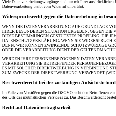
Viele Datenverarbeitungsvorgänge sind nur mit Ihrer ausdrücklichen E
Datenverarbeitung bleibt vom Widerruf unberührt.
Widerspruchsrecht gegen die Datenerhebung in beso
WENN DIE DATENVERARBEITUNG AUF GRUNDLAGE VON ART
IHRER BESONDEREN SITUATION ERGEBEN, GEGEN DIE 
DIESE BESTIMMUNGEN GESTÜTZTES PROFILING. DIE J
DATENSCHUTZERKLÄRUNG. WENN SIE WIDERSPRUCH EI
DENN, WIR KÖNNEN ZWINGENDE SCHUTZWÜRDIGE GRÜN
ODER DIE VERARBEITUNG DIENT DER GELTENDMACHUN
WERDEN IHRE PERSONENBEZOGENEN DATEN VERARBEITE
VERARBEITUNG SIE BETREFFENDER PERSONENBEZOGEN
ES MIT SOLCHER DIREKTWERBUNG IN VERBINDUNG ST
ZUM ZWECKE DER DIREKTWERBUNG VERWENDET (WIDERS
Beschwerde­recht bei der zuständigen Aufsichts­behörd
Im Falle von Verstößen gegen die DSGVO steht den Betroffenen ein Be
des Orts des mutmaßlichen Verstoßes zu. Das Beschwerderecht besteht
Recht auf Daten­übertrag­barkeit