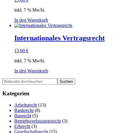
inkl. 7 % MwSt.
In den Warenkorb
Internationales Vertragsrecht
15,00
€
inkl. 7 % MwSt.
In den Warenkorb
Haupt-
Webseite
durchsuchen
Sidebar
Kategorien
Arbeitsrecht
(13)
Bankrecht
(8)
Baurecht
(5)
Betriebsverfassungsrecht
(3)
Erbrecht
(3)
Gesellschaftsrecht
(15)