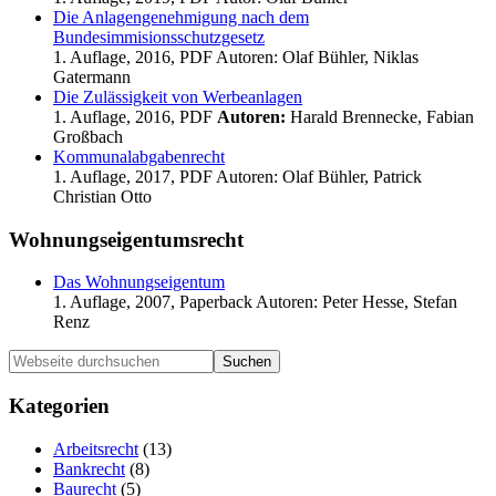
Die Anlagengenehmigung nach dem
Bundesimmisionsschutzgesetz
1. Auflage, 2016, PDF Autoren: Olaf Bühler, Niklas
Gatermann
Die Zulässigkeit von Werbeanlagen
1. Auflage, 2016, PDF
Autoren:
Harald Brennecke, Fabian
Großbach
Kommunalabgabenrecht
1. Auflage, 2017, PDF Autoren: Olaf Bühler, Patrick
Christian Otto
Wohnungseigentumsrecht
Das Wohnungseigentum
1. Auflage, 2007, Paperback Autoren: Peter Hesse, Stefan
Renz
Haupt-
Webseite
durchsuchen
Sidebar
Kategorien
Arbeitsrecht
(13)
Bankrecht
(8)
Baurecht
(5)