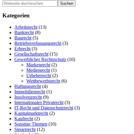
Haupt-
Webseite
durchsuchen
Sidebar
Kategorien
Arbeitsrecht
(13)
Bankrecht
(8)
Baurecht
(5)
Betriebsverfassungsrecht
(3)
Erbrecht
(3)
Gesellschaftsrecht
(15)
Gewerblicher Rechtsschutz
(10)
Markenrecht
(2)
Medienrecht
(1)
Urheberrecht
(2)
Wettbewerbsrecht
(6)
Haftungsrecht
(4)
Immobilienrecht
(1)
Insolvenzrecht
(9)
Internationales Privatrecht
(3)
IT-Recht und Datenschutzrecht
(3)
Kapitalmarktrecht
(2)
Kaufrecht
(2)
Sonstige Themen
(10)
Steuerrecht
(12)