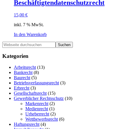
Beschäftigtendatenschutzrecht
15,00
€
inkl. 7 % MwSt.
In den Warenkorb
Haupt-
Webseite
durchsuchen
Sidebar
Kategorien
Arbeitsrecht
(13)
Bankrecht
(8)
Baurecht
(5)
Betriebsverfassungsrecht
(3)
Erbrecht
(3)
Gesellschaftsrecht
(15)
Gewerblicher Rechtsschutz
(10)
Markenrecht
(2)
Medienrecht
(1)
Urheberrecht
(2)
Wettbewerbsrecht
(6)
Haftungsrecht
(4)