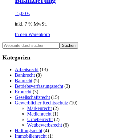
Bilanzierung
15,00
€
inkl. 7 % MwSt.
In den Warenkorb
Haupt-
Webseite
durchsuchen
Sidebar
Kategorien
Arbeitsrecht
(13)
Bankrecht
(8)
Baurecht
(5)
Betriebsverfassungsrecht
(3)
Erbrecht
(3)
Gesellschaftsrecht
(15)
Gewerblicher Rechtsschutz
(10)
Markenrecht
(2)
Medienrecht
(1)
Urheberrecht
(2)
Wettbewerbsrecht
(6)
Haftungsrecht
(4)
Immobilienrecht
(1)