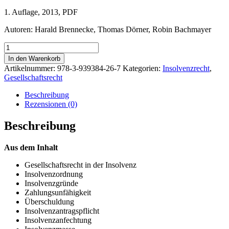
1. Auflage, 2013, PDF
Autoren: Harald Brennecke, Thomas Dörner, Robin Bachmayer
Gesellschaftsrecht
in
In den Warenkorb
der
Artikelnummer:
978-3-939384-26-7
Kategorien:
Insolvenzrecht
,
Insolvenz
Gesellschaftsrecht
Menge
Beschreibung
Rezensionen (0)
Beschreibung
Aus dem Inhalt
Gesellschaftsrecht in der Insolvenz
Insolvenzordnung
Insolvenzgründe
Zahlungsunfähigkeit
Überschuldung
Insolvenzantragspflicht
Insolvenzanfechtung