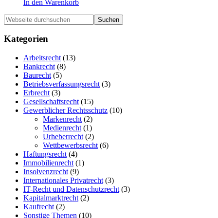
In den Warenkorb
Haupt-
Webseite
durchsuchen
Sidebar
Kategorien
Arbeitsrecht
(13)
Bankrecht
(8)
Baurecht
(5)
Betriebsverfassungsrecht
(3)
Erbrecht
(3)
Gesellschaftsrecht
(15)
Gewerblicher Rechtsschutz
(10)
Markenrecht
(2)
Medienrecht
(1)
Urheberrecht
(2)
Wettbewerbsrecht
(6)
Haftungsrecht
(4)
Immobilienrecht
(1)
Insolvenzrecht
(9)
Internationales Privatrecht
(3)
IT-Recht und Datenschutzrecht
(3)
Kapitalmarktrecht
(2)
Kaufrecht
(2)
Sonstige Themen
(10)