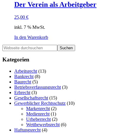
Der Verein als Arbeitgeber
25,00
€
inkl. 7 % MwSt.
In den Warenkorb
Haupt-
Webseite
durchsuchen
Sidebar
Kategorien
Arbeitsrecht
(13)
Bankrecht
(8)
Baurecht
(5)
Betriebsverfassungsrecht
(3)
Erbrecht
(3)
Gesellschaftsrecht
(15)
Gewerblicher Rechtsschutz
(10)
Markenrecht
(2)
Medienrecht
(1)
Urheberrecht
(2)
Wettbewerbsrecht
(6)
Haftungsrecht
(4)