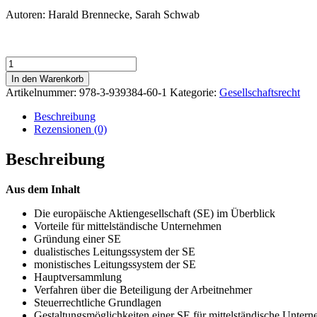
Autoren: Harald Brennecke, Sarah Schwab
Die
Europäische
In den Warenkorb
Aktiengesellschaft
Artikelnummer:
978-3-939384-60-1
Kategorie:
Gesellschaftsrecht
(SE)
als
Beschreibung
Rechtsform
Rezensionen (0)
für
mittelständische
Beschreibung
Unternehmen
Menge
Aus dem Inhalt
Die europäische Aktiengesellschaft (SE) im Überblick
Vorteile für mittelständische Unternehmen
Gründung einer SE
dualistisches Leitungssystem der SE
monistisches Leitungssystem der SE
Hauptversammlung
Verfahren über die Beteiligung der Arbeitnehmer
Steuerrechtliche Grundlagen
Gestaltungsmöglichkeiten einer SE für mittelständische Unter